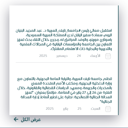
استقبل معالي رئيس #جامعة_نايف_العربية د. عبد المجيد البنيان
اليوم، سعادة سفير اليابان لدى المملكة العربية السعودية،
ياسوناري مورينو، والوفد المرافق له، وجرى خلال اللقاء بحث تعزيز
التعاون بين الجامعة والمؤسسات اليابانية في المجالات العلمية
والتدريبية والبحثية ذات الاهتمام المشترك.
الأربعاء 24 ديسمبر 2025
تنظم جامعة نايف العربية، والنيابة العامة البحرينية، بالتعاون مع
وزارة الداخلية البحرينية، ومكتب الأمم المتحدة المعني
بالمخدرات والجريمة، ومعهد الدراسات القضائية والقانونية، خلال
الفترة من 26 إلى 27 يناير في المنامة، مؤتمرًا بعنوان: "تعزيز
العدالة الجنائية التصالحية: نظرة على تطور أنماط إدارة العدالة
الجنائية"
السبت 25 يناير 2025
عرض الكل
جامعة نايف العربية تشارك في