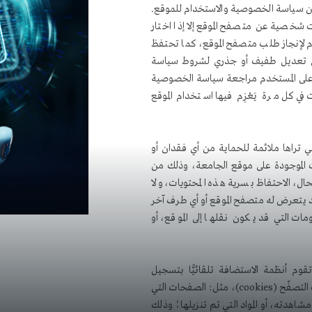
 من سياسة الخصوصية والاستخدام للموقع.
شخصية عن متصفح الموقع إلا إذا اختار
م لإنجاز طلب متصفح الموقع، كما تحتفظ
 أي تعديل طفيف أو جذري لشروط سياسة
على المستخدم مراجعة سياسة الخصوصية
 في كل مرة يَعْزِم فيها استخدام الموقع
تي تراها ملائمة للحماية من أي فقدان أو
ت الموجودة على موقع الجامعة، وذلك من
ل، الاحتفاظ بسرية هذه المحتويات، ولا
د يتعرض له متصفح الموقع أو أي طرف آخر
مات التي قد يكون نقلها إلى الموقع، أو
تقوم أنظمة الاستضافة تلقائيًّا بتسجيل
معلومات الزائرين المتعلقة بعمليات التصفّح (cookies)، مثل: الصفحات التي
شاهدته، أو المواد التي تم تنزيلها؛ وذلك