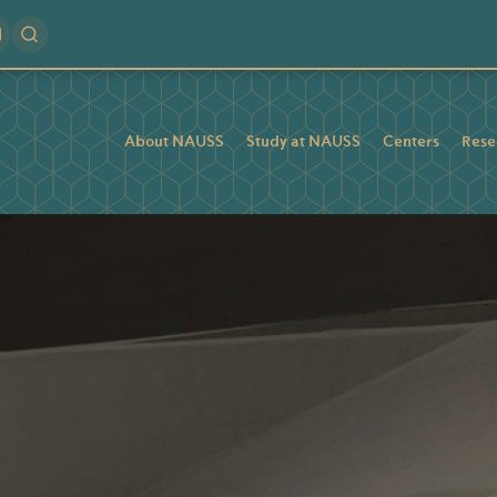
About NAUSS
Study at NAUSS
Centers
Rese