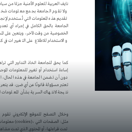
نايف العربية للعلوم الأمنية جزءًا من س
ولا تقوم الجامعة بجمع معلومات شخصية
تقديم هذه المعلومات التي تُستخدم لإنج
الجامعة بالحق الكامل في إجراء أي تع
الخصوصية من وقت لآخر، ويتعين على ال
والاستخدام للاطلاع على التغييرات في كل
كما يحق للجامعة اتخاذ التدابير التي ترا
إساءة استخدام أو تغيير للمعلومات المو
دون أن تضمن الجامعة في هذه الحال، الا
تعتبر مسؤولة قانونًا عن أي ضرر، قد يتع
نتيجة لانتهاك السرية بشأن المعلومات ال
​وخلال التصفح للموقع الإلكتروني تقوم أ
معلومات الزائر
تمت قراءتها، أو المحتوى الذي تمت مشاهدته