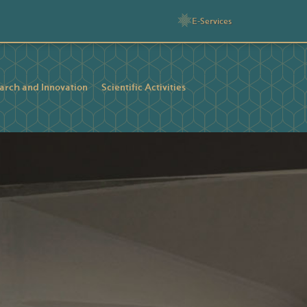
E-Services
arch and Innovation
Scientific Activities