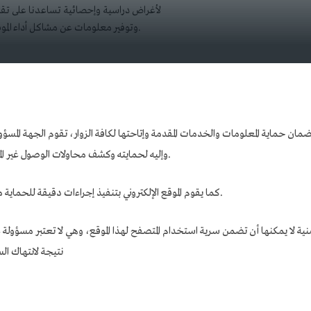
لأغراض دراسية وإحصائية تساعدنا على تق
وتوفير معلومات عن مشاكل أداء الموقع من أجل تحسين أدائه بشكل عام.
مان حماية المعلومات والخدمات المقدمة وإتاحتها لكافة الزوار، تقوم الجهة المسؤولة
وإليه لحمايته وكشف محاولات الوصول غير المصرح بها، أو محاولات تغيير المحتويات، أو تعطيله.
كما يقوم الموقع الإلكتروني بتنفيذ إجراءات دقيقة للحماية من فَقْدِ المعلومات أو إساءة استخدامها أو تغييرها.
نية لا يمكنها أن تضمن سرية استخدام المتصفح لهذا الموقع، وهي لا تعتبر مسؤول
نتيجة لانتهاك الس