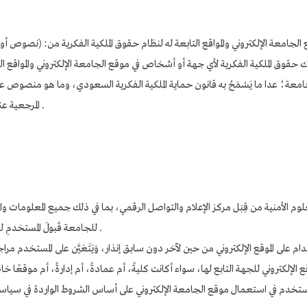
معة الإلكتروني والمواقع التابعة له لنظام حقوق الملكية الفكرية من: (نصوص أو 
 حقوق الملكية الفكرية لأي جهة أو أشخاص في موقع الجامعة الإلكتروني والمواقع ا
معة؛ عدا ما يَسْمَحُ به قانون حماية الملكية الفكرية السعودي، وما هو منصوص عل
المرجعية عند الرجوع أو الاستخدام لأي مادة منشورة في الموقع .
لعلوم الأمنية من قِبَل مركز الإعلام والتواصل الرقمي، بما في ذلك جميع المعلومات والموا
للجامعة قَبولَ المستخدمِ للأحكام الواردة في سياسة الخصوصية والاستخدام .
دام على الموقع الإلكتروني من حين لآخر دون سابق إنذار، وَيَتَعَيَّن على المستخدم
الإلكتروني للجهة التابع لها، سواء أكانت كليةً، أم عمادةً، أم إدارةً، أم موقعًا خا
مستخدم في استعمال موقع الجامعة الإلكتروني على أساس الشروط الواردة في سي