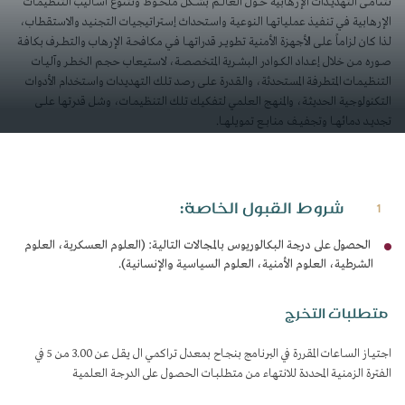
تتنامــى التهديــدات الإرهابية حــول العالــم بشــكل ملحــوظ وتتنـوع أسـاليب التنظيمـات
الإرهابية فـي تنفيـذ عملياتهـا النوعيـة واسـتحداث إسـتراتيجيات التجنيـد والاستقطاب،
لـذا كان لزاماً علـى الأجهزة الأمنية تطويــر قدراتهــا فــي مكافحــة الإرهاب والتطــرف بكافــة
صــوره مــن خلال إعــداد الكــوادر البشــرية المتخصصــة، لاستيعاب حجـم الخطـر وآليـات
التنظيمـات المتطرفـة المسـتحدثة، والقـدرة علـى رصـد تلـك التهديـدات واسـتخدام الأدوات
التكنولوجية الحديثـة، والمنهـج العلمـي لتفكيـك تلـك التنظيمـات، وشـل قدرتها علــى
تجديــد دمائهــا وتجفيــف منابــع تمويلهــا.
شروط القبول الخاصة:
1
الحصول على درجة البكالوريوس بالمجالات التالية: (العلوم العسكرية، العلوم
الشرطية، العلوم الأمنية، العلوم السياسية والإنسانية).
​ متطلبات التخرج
اجتيـاز السـاعات المقررة في البرنامج بنجـاح بمعـدل تراكمـي ال يقـل عـن 3.00 مـن 5 في
الفترة الزمنيـة المحددة للانتهاء مـن متطلبـات الحصـول على الدرجـة العلميـة​​