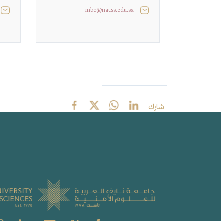
mbc@nauss.edu.sa
شارك