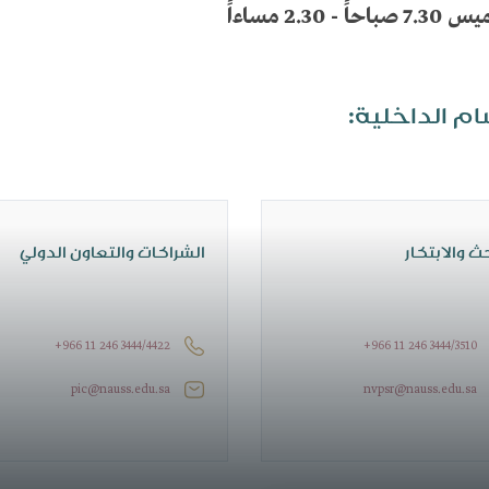
 مساءاً
سام الداخلية
ث والابتكار
الشراكات والتعاون الدولي
+966 11 246 3444/4422
+966 11 246 3444/3510
pic@nauss.edu.sa
nvpsr@nauss.edu.sa