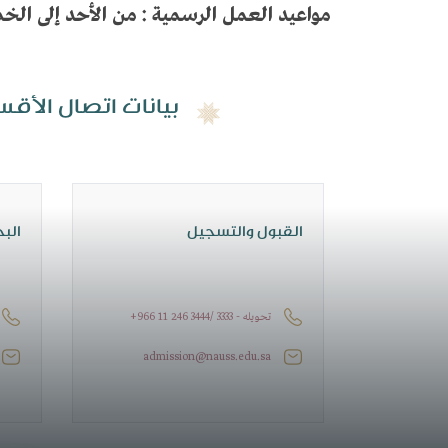
مواعيد العمل الرسمية : من الأحد إلى الخميس 7.30 صباحاً - 2.30
:بيانات اتصال الأق
القبول والتسجيل
البح
+966 11 246 3444/ 3333 - تحويله
admission@nauss.edu.sa