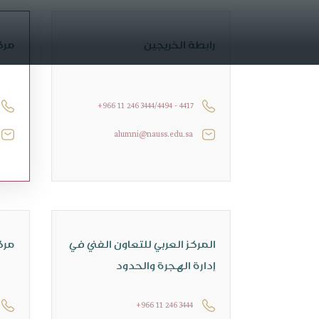
رابطة الخريجين
مركز
+966 11 246 3444/4494 - 4417
alumni@nauss.edu.sa
المركز العربي للتعاون الفني في
مركز
إدارة الهجرة والحدود
+966 11 246 3444