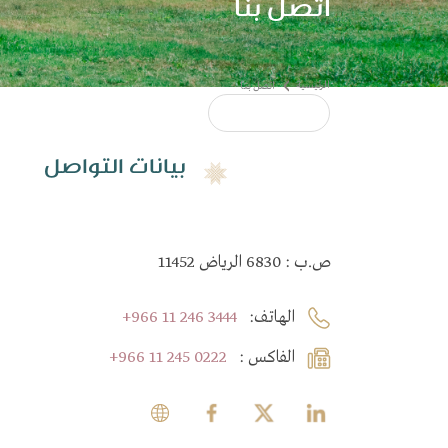
اتصل بنا
​​بيانات التواصل
ص.ب : 6830 الرياض 11452
:الهاتف
+966 11 246 3444
: الفاكس
+966 11 245 0222