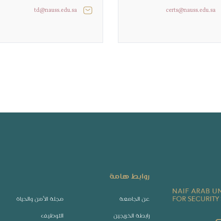
td@nauss.edu.sa
certs@nauss.edu.sa
روابط هامة
عن الجامعة
مجلة الأمن والحياة
رابطة الخريجين
التوظيف