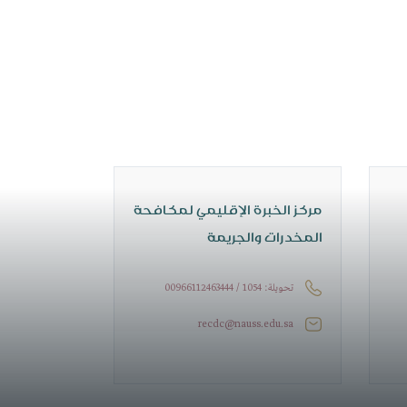
​مركز الخبرة الإقليمي لمكافحة
المخدرات والجريمة
00966112463444 / تحويلة: 1054
recdc@nauss.edu.sa