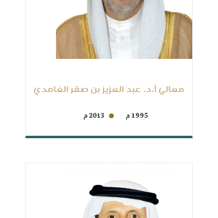
معالي أ.د. عبد العزيز بن صقر الغامدي
1995 م
2013 م