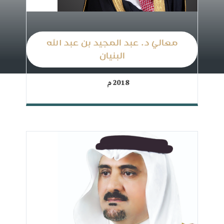
معالي د. عبد المجيد بن عبد الله
البنيان
2018 م