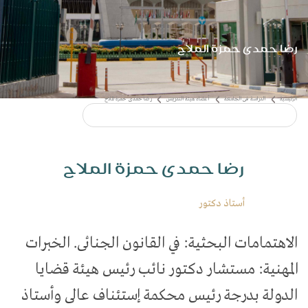
رضا حمدى حمزة الملاح
رضا حمدى حمزة الملاح
أستاذ دكتور
​الاهتمامات البحثية: في القانون الجنائى. الخبرات
المهنية: مستشار دكتور نائب رئيس هيئة قضايا
ى الجامعة
أعضاء هيئة التدريس
رضا حمدى حمزة الملاح
الدولة بدرجة رئيس محكمة إستئناف عالى وأستاذ