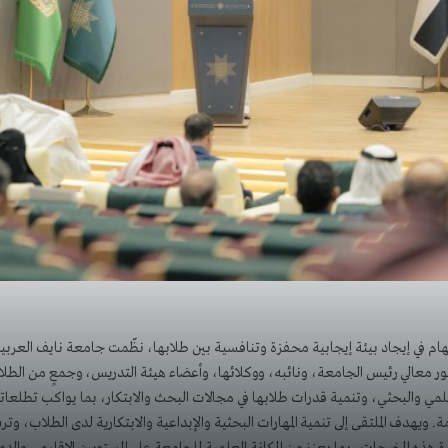
والإسهام في إيجاد بيئة إيجابية محفزة وتنافسية بين طلابها، نظّمت جامعة نايف العربية 
ر معالي رئيس الجامعة، ونائبه، ووكلائها، وأعضاء هيئة التدريس، وجمعٍ من الطلاب 
لمي والبحثي، وتنمية قدرات طلابها في مجالات البحث والابتكار، بما يواكب تطلعات
 ويهدف الملتقى إلى تنمية المهارات البحثية والإبداعية والابتكارية لدى الطلاب، و