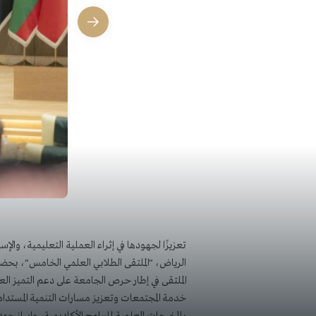
​​​​​تعزيزًا لجهودها في إثراء العملية التعليمية، 
الرياض، "الملتقى الطلابي العلمي الخامس"، بحضو
الملتقى في إطار حرص الجامعة على دعم التميز الع
خدمة المجتمعات وتعزيز مسارات التنمية المستدامة.