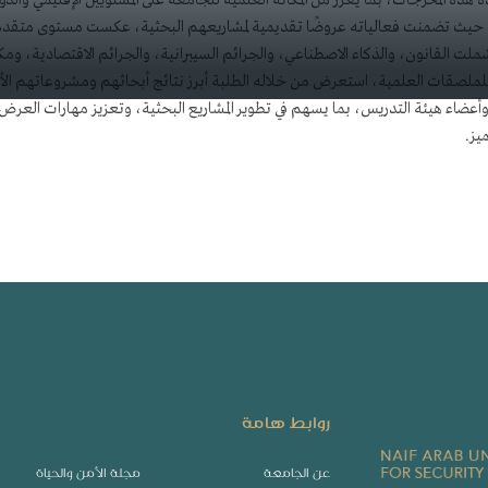
ة هذه المخرجات، بما يعزز من المكانة العلمية للجامعة على المستويين الإقليمي والدول
يث تضمنت فعالياته عروضًا تقديمية لمشاريعهم البحثية، عكست مستوى متقدمًا من
ت القانون، والذكاء الاصطناعي، والجرائم السيبرانية، والجرائم الاقتصادية، ومكا
لصقات العلمية، استعرض من خلاله الطلبة أبرز نتائج أبحاثهم ومشروعاتهم الأكادي
 وأعضاء هيئة التدريس، بما يسهم في تطوير المشاريع البحثية، وتعزيز مهارات العر
ز.​
روابط هامة
عن الجامعة
مجلة الأمن والحياة