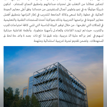
لتمكين عملائنا من التغلب على تحديات صناعاتهم وتحقيق النجاح المستدام، لنكون
شريكًا موثوقًا به في نمو وتطوير أعمال المستفيدين من خدماتنا وفق أعلى معايير الجودة
العالمية. في خطوة رائدة تسعى وكالة الجامعة للتدريب في إطار التزامها بتحقيق أفضل
معايير الجودة في برامجها التدريبية وذلك بمواكبة أحدث المستجدات التقنية والتعليمية
في المجالات التي تطرحها، من خلال توفير البيئة المناسبة التي تلبي كافة احتياجات المدرب
والمتدرب، حيث تم تزويد القاعات والمعامل بأجهزة متطورة، وأنظمة تفاعلية مبتكرة
تسهم في تعزيز العملية التدريبية، وتحقيق نتائج ذات بصمة واضحة تحقق
المستهدفات، وتضمن تقديم تجربة تدريبية استثنائية وملهمة