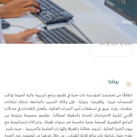
بيئتنا
بيئتنا
انطلاقًا من تخصصنا كمؤسسة ذات خبرة في تقديم برامج تدريبية عالية الجودة تواكب
المستجدات عربيًا، وإقليميًا، ودوليًا، فإن وكالة التدريب بالجامعة تمتلك إمكانات
متقدمة، وإرث عريق في استقطاب أميز الخبرات العالمية، وأفضل الكفاءات في مجالات
الأمني لتلبية الاحتياجات المحددة والدقيقة لعملائنا، بتقديم مجموعة متنوعة من
البرامج التطويرية المصممة بخبرة مكتسبة عبر سنوات طويلة، وشراكات إستراتيجية مع
بيئتنا
بيوت الخبرة العالمية، لتزويد عملائنا بالمعرفة والمهارات العلمية والتدريبية ، حيث نلتزم
بطرح حلول شاملة ذات نتائج قابلة للقياس، من خلال فريقنا من المختصين ذوي الخبرة