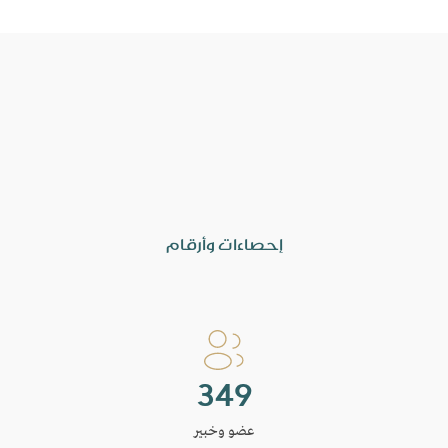
إحصاءات وأرقام
360
عضو وخبير