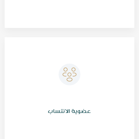
تمنح العضوية الشرفية لمن تختاره الجمعية ممن قدموا للجمعية
خدمات قيمة أو أسهموا في تطوير مجالات اهتماماتها، سواء أكانت
خدمات معنوية أو مادية ويتم اختيار عضو الشرف بقرار الجمعية
العمومية بناءً على ترشيح من مجلس الإدارة.
عضوية الان​تساب