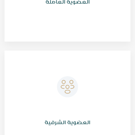
العضوية العاملة
يشترط لهذه العضوية أن يكون طالب العضوية حاصلًا على مؤهل
علمي في تخصص الجمعية، محددًا بدرجة الدكتوراه أو الماجستير أو
درجة التخصص المتقدم، من جامعة معترف بها من قبل جامعة نايف
العربية للعلوم الأمنية، وتبلغ رسوم اشتراك العضوية العاملة 100
ريال سعودي، أو 25 دولارًا أمريكيًا.
العضوية الشرفية