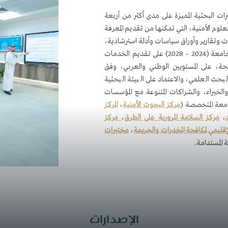
ات البحثية المميزة على مدى أكثر من أربعة
لوم الأمنية، التي تمكنها من تقديم المعرفة
ت وتقارير وأوراق سياسات وأدلة استرشادية،
تخدم صناعة القرار الأمني. وتركز إستراتيجية الجامعة (2024 – 2028) على تقديم الخدمات
ة، على المستويين الوطني والعربي، وفق
لبحث العلمي، والاعتماد على البيئة البحثية
والخبراء، والشراكات المتنوعة مع المؤسسات
امعة المتخصصة (
مركز البحوث الأمنية
،
المركز
،
مركز السلامة المرورية على الطرق
،
مركز
لإقليمي لمكافحة المخدرات والجريمة
،
مختبرات
ة المستدامة.
الإصدارات