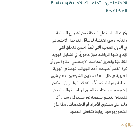
الاجتماعي: التداعيات الأمنية وسياسة
المكافحة
ركَّزت الدراسة على العلاقة بين تشجيع الرياضة
والتأثير واسع الانتشار لوسائل التواصل الاجتماعي
في الدول العربية التي تُعدُّ إحدى المناطق التي
تؤدي فيها الرياضة دورًا محوريًّا في تشكيل الهوية
الثقافيَّة وتعزيز التماسك الاجتماعي. علاوة على أن
كرة القدم أصبحت أحد الجوانب المهمة في الهوية
العربية في ظل شغف ملايين المشجعين بدعم فرق
محلية ودولية. كما أدَّى الإعلام الرقمي إلى تمكين
المشجعين من متابعة الفرق الرياضية والرياضيين
المفضلين لديهم بسهولة غير مسبوقة، سواء أكان
ذلك على مستوى الأفراد أم المجتمعات، ممَّا عزَّز
الشعور بوجود روابط تتخطى الحدود.
المزيد